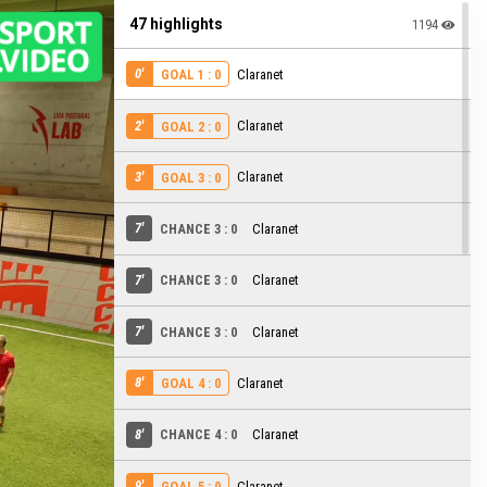
47 highlights
1194
0'
Claranet
GOAL 1 : 0
2'
Claranet
GOAL 2 : 0
3'
Claranet
GOAL 3 : 0
7'
CHANCE 3 : 0
Claranet
7'
CHANCE 3 : 0
Claranet
7'
CHANCE 3 : 0
Claranet
8'
Claranet
GOAL 4 : 0
8'
CHANCE 4 : 0
Claranet
9'
Claranet
GOAL 5 : 0