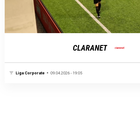
Loaded
:
Unmute
100.00%
CLARANET
Liga Corporate
09.04.2026 - 19:05