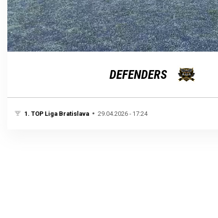
Loaded
:
Unmute
100.00%
DEFENDERS
1. TOP Liga Bratislava
29.04.2026 - 17:24