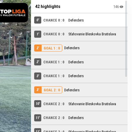
42 highlights
146
0'
CHANCE 0 : 0
Defenders
1'
CHANCE 0 : 0
Sťahovanie Bleskovka Bratislava
2'
Defenders
GOAL 1 : 0
2'
CHANCE 1 : 0
Defenders
3'
CHANCE 1 : 0
Defenders
3'
Defenders
GOAL 2 : 0
10'
CHANCE 2 : 0
Sťahovanie Bleskovka Bratislava
11'
CHANCE 2 : 0
Defenders
11'
CHANCE 2 : 0
Sťahovanie Bleskovka Bratislava