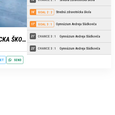
16'
Stredná zdravotnícka škola
GOAL 2 : 2
settings
edit
17'
Gymnázium Andreja Sládkoviča
GOAL 3 : 1
21'
CHANCE 3 : 1
Gymnázium Andreja Sládkoviča
STREDNÁ ZDRAVOTNÍCKA ŠKOLA
23'
CHANCE 3 : 1
Gymnázium Andreja Sládkoviča
ET
SEND