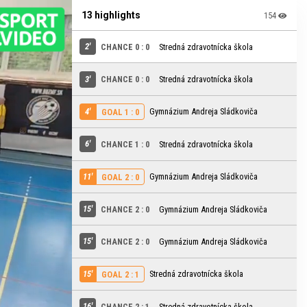
13 highlights
154
2'
CHANCE 0 : 0
Stredná zdravotnícka škola
3'
CHANCE 0 : 0
Stredná zdravotnícka škola
4'
Gymnázium Andreja Sládkoviča
GOAL 1 : 0
6'
CHANCE 1 : 0
Stredná zdravotnícka škola
11'
Gymnázium Andreja Sládkoviča
GOAL 2 : 0
15'
CHANCE 2 : 0
Gymnázium Andreja Sládkoviča
15'
CHANCE 2 : 0
Gymnázium Andreja Sládkoviča
15'
Stredná zdravotnícka škola
GOAL 2 : 1
16'
CHANCE 2 : 1
Stredná zdravotnícka škola