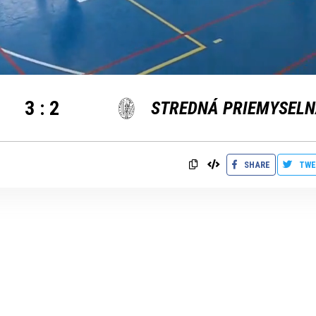
3
:
2
SHARE
TWE