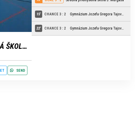
15'
CHANCE 3 : 2
Gymnázium Jozefa Gregora Tajovského
settings
edit
22'
CHANCE 3 : 2
Gymnázium Jozefa Gregora Tajovského
STREDNÁ PRIEMYSELNÁ ŠKOLA J. MURGAŠA
ET
SEND