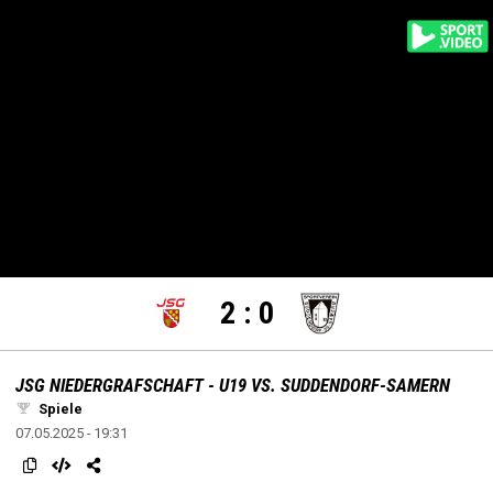
settings
edit
Loaded
:
Unmute
100.00%
2
:
0
JSG NIEDERGRAFSCHAFT - U19 VS. SUDDENDORF-SAMERN
Spiele
07.05.2025 - 19:31