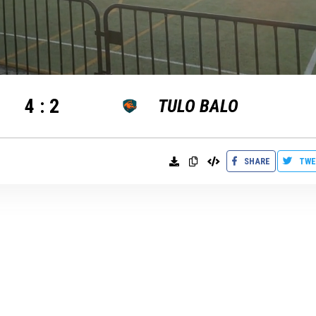
4
:
2
TULO BALO
SHARE
TWE