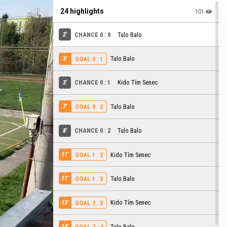
24 highlights
101
2'
CHANCE 0 : 0
Tulo Balo
3'
Tulo Balo
GOAL 0 : 1
3'
CHANCE 0 : 1
Kido Tím Senec
7'
Tulo Balo
GOAL 0 : 2
8'
CHANCE 0 : 2
Tulo Balo
11'
Kido Tím Senec
GOAL 1 : 2
11'
Tulo Balo
GOAL 1 : 3
13'
Kido Tím Senec
GOAL 2 : 3
14'
Tulo Balo
GOAL 2 : 4