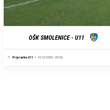
Loaded
:
Unmute
100.00%
OŠK SMOLENICE - U11
Prípravka U11
10.10.2020 - 09:56