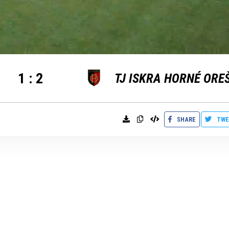
1
:
2
SHARE
TWE