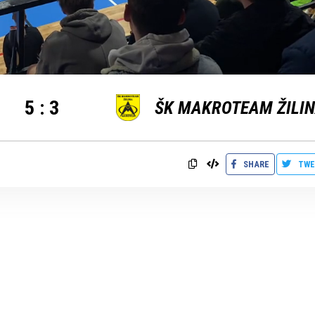
5
:
3
ŠK MAKROTEAM ŽILI
SHARE
TWE