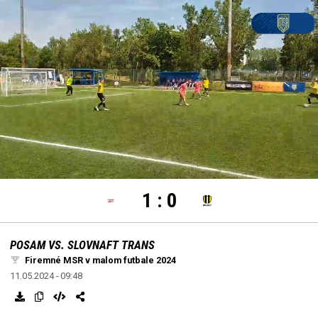
settings
edit
Loaded
:
Unmute
100.00%
1
:
0
POSAM VS. SLOVNAFT TRANS
Firemné MSR v malom futbale 2024
11.05.2024 - 09:48