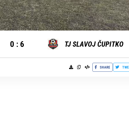
0
:
6
TJ SLAVOJ ČUPITKO
SHARE
TWE