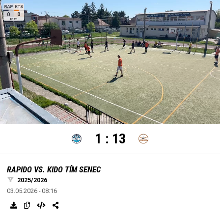
settings
edit
Loaded
:
Unmute
100.00%
1
:
13
RAPIDO VS. KIDO TÍM SENEC
2025/2026
03.05.2026 - 08:16