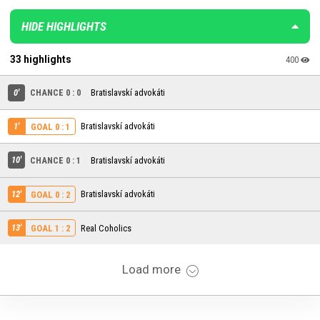
HIDE HIGHLIGHTS
33 highlights
400
0'
CHANCE 0 : 0
Bratislavskí advokáti
1'
Bratislavskí advokáti
GOAL 0 : 1
10'
CHANCE 0 : 1
Bratislavskí advokáti
12'
Bratislavskí advokáti
GOAL 0 : 2
13'
Real Coholics
GOAL 1 : 2
Load more