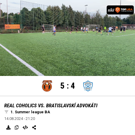
settings
edit
Loaded
:
Unmute
100.00%
5
:
4
REAL COHOLICS VS. BRATISLAVSKÍ ADVOKÁTI
1. Summer league BA
14.08.2024 - 21:20