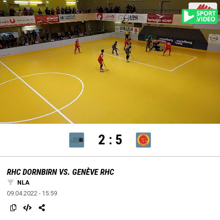
settings
edit
settings
edit
Loaded
:
Unmute
100.00%
2
:
5
RHC DORNBIRN VS. GENÈVE RHC
NLA
09.04.2022 - 15:59