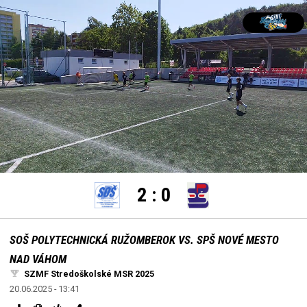
settings
edit
Loaded
:
Unmute
100.00%
2
:
0
SOŠ POLYTECHNICKÁ RUŽOMBEROK VS. SPŠ NOVÉ MESTO
NAD VÁHOM
SZMF Stredoškolské MSR 2025
20.06.2025 - 13:41