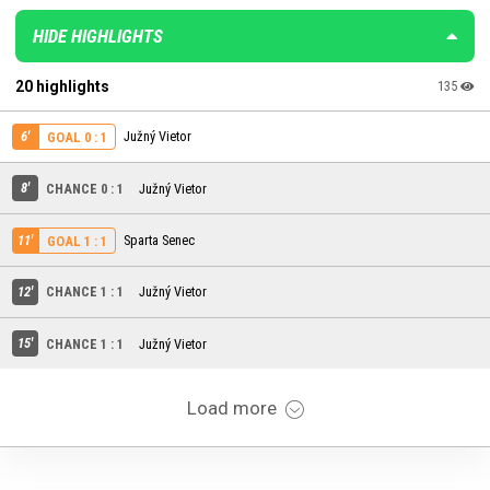
HIDE HIGHLIGHTS
20 highlights
135
6'
Južný Vietor
GOAL 0 : 1
8'
CHANCE 0 : 1
Južný Vietor
11'
Sparta Senec
GOAL 1 : 1
12'
CHANCE 1 : 1
Južný Vietor
15'
CHANCE 1 : 1
Južný Vietor
Load more