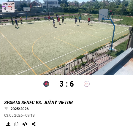
settings
edit
Loaded
:
Unmute
100.00%
3
:
6
SPARTA SENEC VS. JUŽNÝ VIETOR
2025/2026
03.05.2026 - 09:18