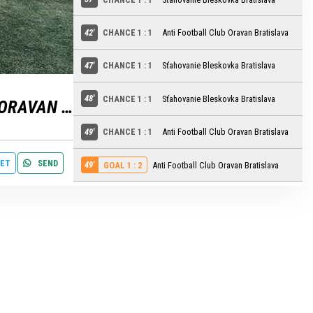
42'
CHANCE 1 : 1
Anti Football Club Oravan Bratislava
settings
edit
47'
CHANCE 1 : 1
Sťahovanie Bleskovka Bratislava
48'
CHANCE 1 : 1
Sťahovanie Bleskovka Bratislava
ANTI FOOTBALL CLUB ORAVAN BRATISLAVA
49'
CHANCE 1 : 1
Anti Football Club Oravan Bratislava
ET
SEND
49'
Anti Football Club Oravan Bratislava
GOAL 1 : 2