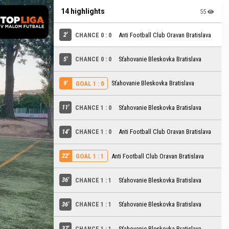
14 highlights
55
2'
CHANCE 0 : 0
Anti Football Club Oravan Bratislava
5'
CHANCE 0 : 0
Sťahovanie Bleskovka Bratislava
9'
Sťahovanie Bleskovka Bratislava
GOAL 1 : 0
11'
CHANCE 1 : 0
Sťahovanie Bleskovka Bratislava
14'
CHANCE 1 : 0
Anti Football Club Oravan Bratislava
22'
Anti Football Club Oravan Bratislava
GOAL 1 : 1
36'
CHANCE 1 : 1
Sťahovanie Bleskovka Bratislava
36'
CHANCE 1 : 1
Sťahovanie Bleskovka Bratislava
37'
CHANCE 1 : 1
Sťahovanie Bleskovka Bratislava