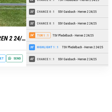
33'
CHANCE 0 : 1
SSV Gaisbach - Herren 2 24/25
settings
edit
33'
CHANCE 0 : 1
SSV Gaisbach - Herren 2 24/25
34'
TSV Pfedelbach - Herren 2 24/25
TOR 1 : 1
SSV GAISBACH - HERREN 2 24/25
35'
HIGHLIGHT 1 : 1
TSV Pfedelbach - Herren 2 24/25
ET
SEND
43'
CHANCE 1 : 1
SSV Gaisbach - Herren 2 24/25
44'
CHANCE 1 : 1
SSV Gaisbach - Herren 2 24/25
46'
CHANCE 1 : 1
TSV Pfedelbach - Herren 2 24/25
48'
CHANCE 1 : 1
TSV Pfedelbach - Herren 2 24/25
62'
HIGHLIGHT 1 : 1
SSV Gaisbach - Herren 2 24/25