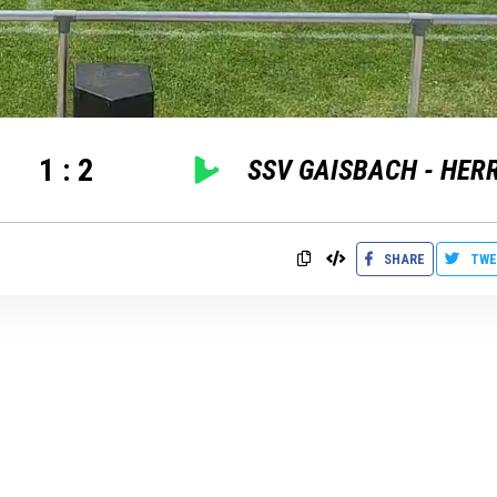
1
:
2
SHARE
TWE