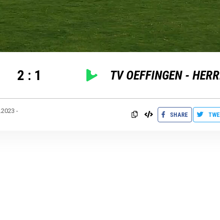
2
:
1
TV OEFFINGEN - HERR
.2023 -
SHARE
TWE