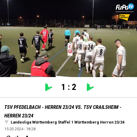
settings
edit
Loaded
:
Unmute
100.00%
1
:
2
TSV PFEDELBACH - HERREN 23/24 VS. TSV CRAILSHEIM -
HERREN 23/24
Landesliga Württemberg Staffel 1 Württemberg Herren 23/24
15.03.2024 - 18:28