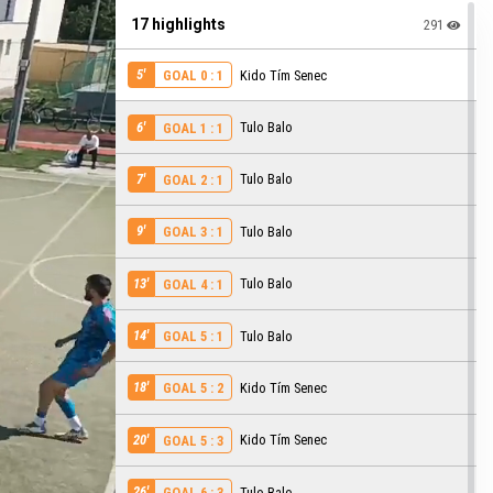
17 highlights
291
5'
Kido Tím Senec
GOAL 0 : 1
6'
Tulo Balo
GOAL 1 : 1
7'
Tulo Balo
GOAL 2 : 1
9'
Tulo Balo
GOAL 3 : 1
13'
Tulo Balo
GOAL 4 : 1
14'
Tulo Balo
GOAL 5 : 1
18'
Kido Tím Senec
GOAL 5 : 2
20'
Kido Tím Senec
GOAL 5 : 3
26'
Tulo Balo
GOAL 6 : 3