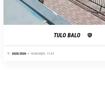
Loaded
:
Unmute
100.00%
TULO BALO
2025/2026
14.04.2024 - 11:31