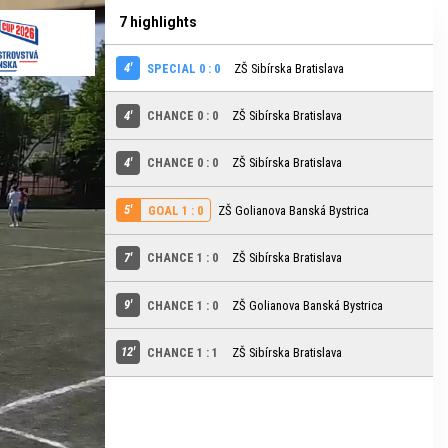
7 highlights
4'
SPECIAL 0 : 0
ZŠ Sibírska Bratislava
4'
CHANCE 0 : 0
ZŠ Sibírska Bratislava
4'
CHANCE 0 : 0
ZŠ Sibírska Bratislava
5'
ZŠ Golianova Banská Bystrica
GOAL 1 : 0
7'
CHANCE 1 : 0
ZŠ Sibírska Bratislava
9'
CHANCE 1 : 0
ZŠ Golianova Banská Bystrica
12'
CHANCE 1 : 1
ZŠ Sibírska Bratislava