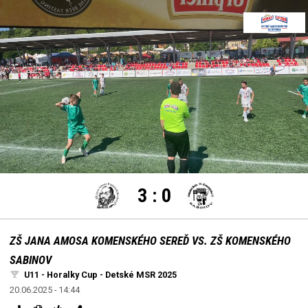
settings
edit
Loaded
:
Unmute
100.00%
3
:
0
ZŠ JANA AMOSA KOMENSKÉHO SEREĎ VS. ZŠ KOMENSKÉHO
SABINOV
U11 - Horalky Cup - Detské MSR 2025
20.06.2025 - 14:44