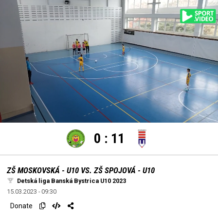
settings
edit
Loaded
:
Unmute
100.00%
0
:
11
ZŠ MOSKOVSKÁ - U10 VS. ZŠ SPOJOVÁ - U10
Detská liga Banská Bystrica U10 2023
15.03.2023 - 09:30
Donate