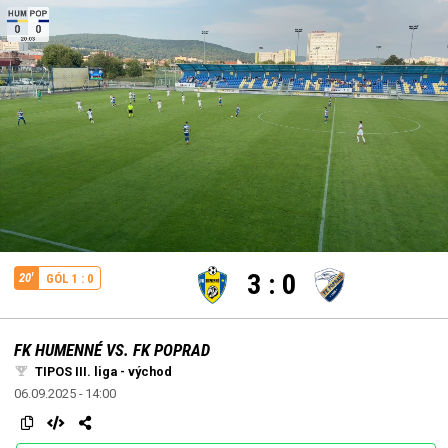
edit
Loaded
:
Unmute
100.00%
3
:
0
20'
GÓL 1 : 0
FK HUMENNÉ VS. FK POPRAD
TIPOS III. liga - východ
06.09.2025 - 14:00