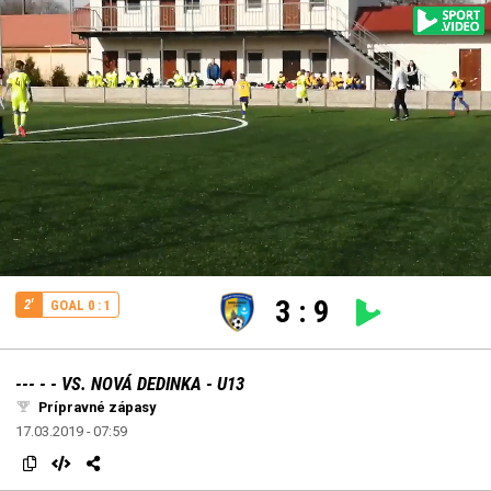
edit
Loaded
:
Unmute
100.00%
3
:
9
2'
GOAL 0 : 1
--- - - VS. NOVÁ DEDINKA - U13
Prípravné zápasy
17.03.2019 - 07:59